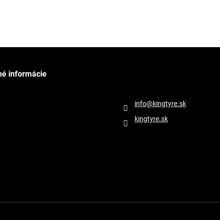
né informácie
Kontakt
info
@
kingtyre.sk
kingtyre.sk