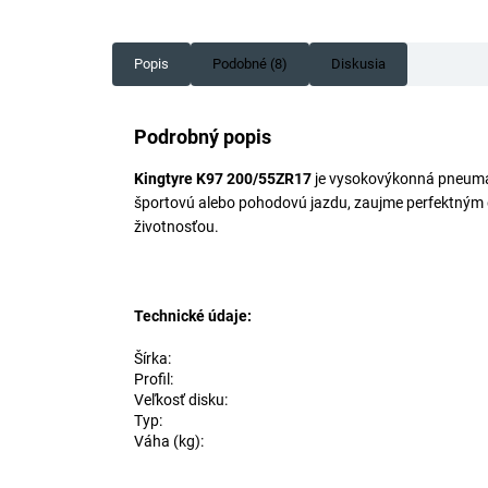
Popis
Podobné (8)
Diskusia
Podrobný popis
Kingtyre K97 200/55ZR17
je vysokovýkonná pneumati
športovú alebo pohodovú jazdu, zaujme perfektným gr
životnosťou.
Technické údaje:
Šírka:
Profil:
Veľkosť disku:
Typ:
Váha (kg):