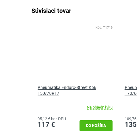
Súvisiaci tovar
Kód:
T1719
Pneumatika Enduro-Street K66
Pneum
150/70R17
170/6
Na objednávku
95,12 € bez DPH
109,76
117 €
135
DO KOŠÍKA