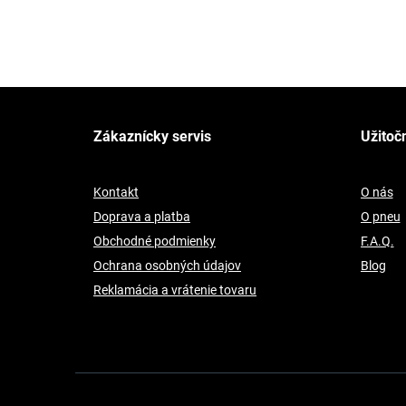
Z
á
p
Zákaznícky servis
Užitoč
ä
t
i
Kontakt
O nás
e
Doprava a platba
O pneu
Obchodné podmienky
F.A.Q.
Ochrana osobných údajov
Blog
Reklamácia a vrátenie tovaru