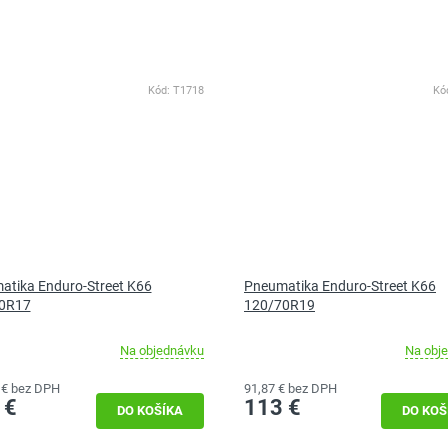
Kód:
T1718
Kó
atika Enduro-Street K66
Pneumatika Enduro-Street K66
0R17
120/70R19
Na objednávku
Na obj
 € bez DPH
91,87 € bez DPH
 €
113 €
DO KOŠÍKA
DO KOŠ