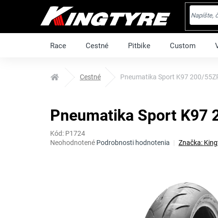
Prejsť
na
obsah
Race
Cestné
Pitbike
Custom
Domov
Cestné
Pneumatika Sport K97 200/55Z
Pneumatika Sport K97 
Kód:
P1724
Priemerné
Neohodnotené
Podrobnosti hodnotenia
Značka:
King
hodnotenie
produktu
je
0,0
z
5
hviezdičiek.