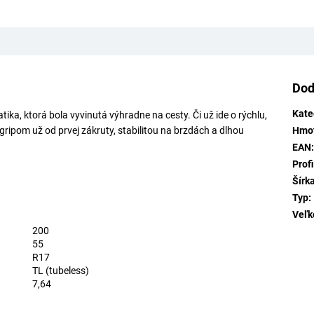
Dod
Kate
ka, ktorá bola vyvinutá výhradne na cesty. Či už ide o rýchlu,
ipom už od prvej zákruty, stabilitou na brzdách a dlhou
Hmo
EAN
Profi
Šírk
Typ
:
Veľk
200
55
R17
TL (tubeless)
7,64