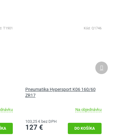
d:
T1901
Kód:
Q1746
Ďalší
produkt
Pneumatika Hypersport K06 160/60
ZR17
ednávku
Na objednávku
103,25 € bez DPH
127 €
ÍKA
DO KOŠÍKA