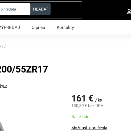
HĽADAŤ
VÝPREDAJ
O pneu
Kontakty
R17
200/55ZR17
tyre
161 €
/ ks
130,89 € bez DPH
Jednotková
Na sklade
cena:
Možnosti doručenia