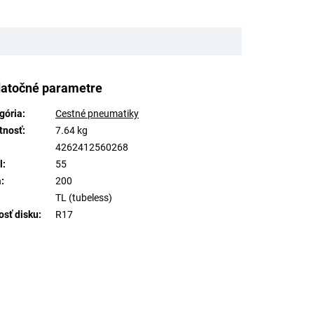
atočné parametre
gória
:
Cestné pneumatiky
tnosť
:
7.64 kg
:
4262412560268
l
:
55
a
:
200
TL (tubeless)
osť disku
:
R17