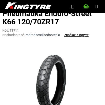
Prejsť
NÁKU
na
obsah
KOŠÍK
Pneumatika Enduro-Street
K66 120/70ZR17
Kód:
T1711
Priemerné
Neohodnotené
Podrobnosti hodnotenia
Značka:
Kingtyre
hodnotenie
produktu
je
0,0
z
5
hviezdičiek.