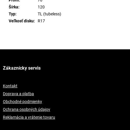
Profil
:
70
Šírka
:
120
Typ
:
TL (tubeless)
Veľkosť disku
:
R17
Z
á
p
Zákaznícky servis
ä
t
i
Kontakt
e
Doprava a platba
Obchodné podmienky
Ochrana osobných údajov
Reklamácia a vrátenie tovaru