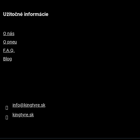
Užitočné informácie
O nás
O pneu
F.A.Q.
Blog
Kontakt
info
@
kingtyre.sk
kingtyre.sk