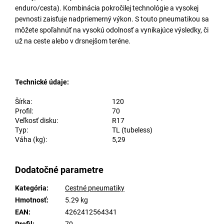
enduro/cesta). Kombinácia pokročilej technológie a vysokej
pevnosti zaisťuje nadpriemerný výkon. S touto pneumatikou sa
môžete spoľahnúť na vysokú odolnosť a vynikajúce výsledky, či
už na ceste alebo v drsnejšom teréne.
Technické údaje:
Šírka:
120
Profil:
70
Veľkosť disku:
R17
Typ:
TL (tubeless)
Váha (kg):
5,29
Dodatočné parametre
Kategória
:
Cestné pneumatiky
Hmotnosť
:
5.29 kg
EAN
:
4262412564341