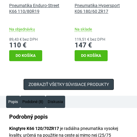
Pneumatika Enduro-Street
Pneumatika Hypersport
K66 110/80R19
K06 180/60 ZR17
Na objednávku
Na sklade
89,43 € bez DPH
119,51 € bez DPH
110 €
147 €
DO KOŠÍKA
DO KOŠÍKA
ZOBRAZIŤ VŠETKY SÚVISIACE PRODUKTY
Popis
Podobné (8)
Diskusia
Podrobný popis
Kingtyre K66 120/70ZR17
je radiálna pneumatika vysokej
kvality, určená na použitie na ceste aj mimo nej (25/75