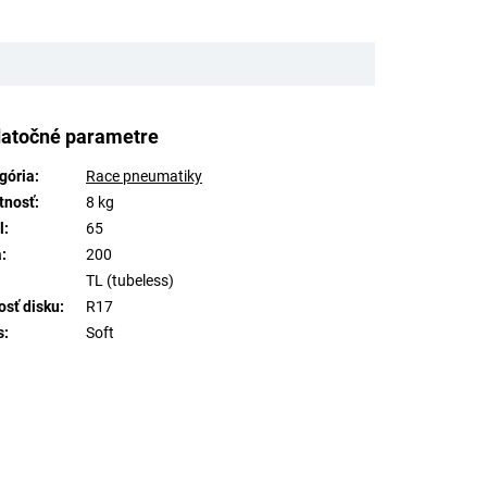
atočné parametre
gória
:
Race pneumatiky
tnosť
:
8 kg
l
:
65
a
:
200
TL (tubeless)
osť disku
:
R17
s
:
Soft