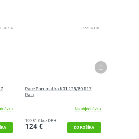
d:
GC714
Kód:
W1701
Ďalší
produkt
17
Race Pneumatika K01 125/80 R17
Rain
ednávku
Na objednávku
100,81 € bez DPH
124 €
ÍKA
DO KOŠÍKA