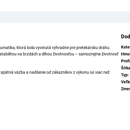
Dod
Kate
matika, ktorá bola vyvinutá výhradne pre pretekársku dráhu.
 stabilitou na brzdách a dlhou životnosťou – samozrejme životnosť
Hmo
Profi
Šírk
, spätná väzba a nadšenie od zákazníkov z výkonu sú viac než
Typ
:
Veľk
Zme