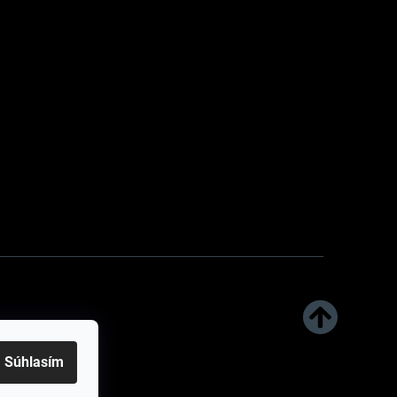
Súhlasím
s