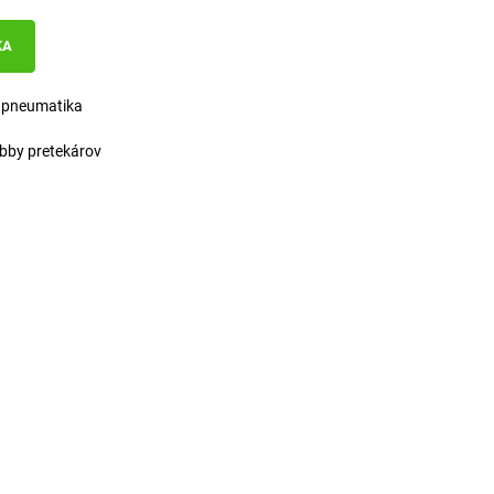
KA
 pneumatika
obby pretekárov