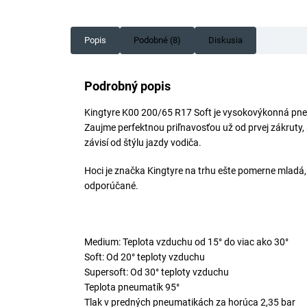
5
hviezdičiek.
Popis
Podobné (8)
Diskusia
Podrobný popis
Kingtyre K00 200/65 R17 Soft je vysokovýkonná pneu
Zaujme perfektnou priľnavosťou už od prvej zákruty,
závisí od štýlu jazdy vodiča.
Hoci je značka Kingtyre na trhu ešte pomerne mladá
odporúčané.
Medium: Teplota vzduchu od 15° do viac ako 30°
Soft: Od 20° teploty vzduchu
Supersoft: Od 30° teploty vzduchu
Teplota pneumatík 95°
Tlak v predných pneumatikách za horúca 2,35 bar