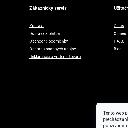
á
p
Zákaznícky servis
Užitoč
ä
t
i
Kontakt
O nás
e
Doprava a platba
O pneu
Obchodné podmienky
F.A.Q.
Ochrana osobných údajov
Blog
Reklamácia a vrátenie tovaru
Tento web p
prechádzaní
používaním.