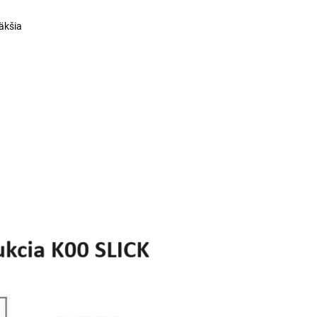
äkšia