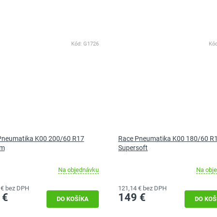
Kód:
G1726
Kó
Pneumatika K00 200/60 R17
Race Pneumatika K00 180/60 R
um
Supersoft
Na objednávku
Na obj
 € bez DPH
121,14 € bez DPH
 €
149 €
DO KOŠÍKA
DO KOŠ