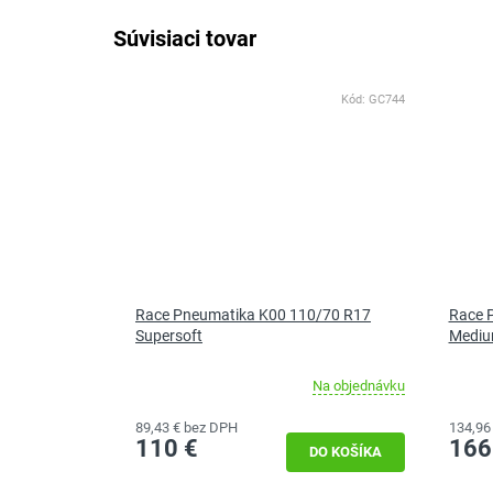
Súvisiaci tovar
Kód:
GC744
Race Pneumatika K00 110/70 R17
Race 
Supersoft
Medi
Na objednávku
Priemerné
hodnotenie
89,43 € bez DPH
134,96
produktu
110 €
166
je
DO KOŠÍKA
5,0
z