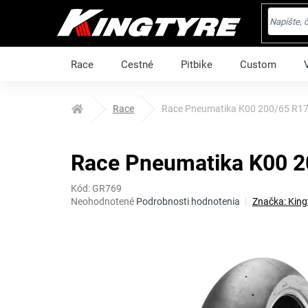
Prejsť
na
obsah
Race
Cestné
Pitbike
Custom
Domov
Race
Race Pneumatika K00 200/65 R17
Race Pneumatika K00 2
Kód:
GR769
Priemerné
Neohodnotené
Podrobnosti hodnotenia
Značka:
King
hodnotenie
produktu
je
0,0
z
5
hviezdičiek.