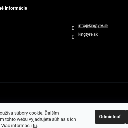
né informácie
Kontakt
info
@
kingtyre.sk
kingtyre.sk
oužíva súbory cookie. Ďalším
Odmietnuť
m tohto webu vyjadrujete súhlas s ich
Copyright 2026
Kingtyre.sk
. Všetky práva vyhradené.
Upraviť nastavenie cookie
 Viac informácií
tu
.