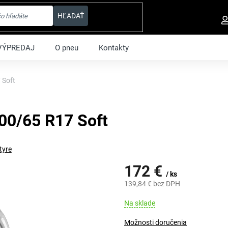
HĽADAŤ
VÝPREDAJ
O pneu
Kontakty
 Soft
00/65 R17 Soft
tyre
172 €
/ ks
139,84 € bez DPH
Jednotková
Na sklade
cena:
Možnosti doručenia