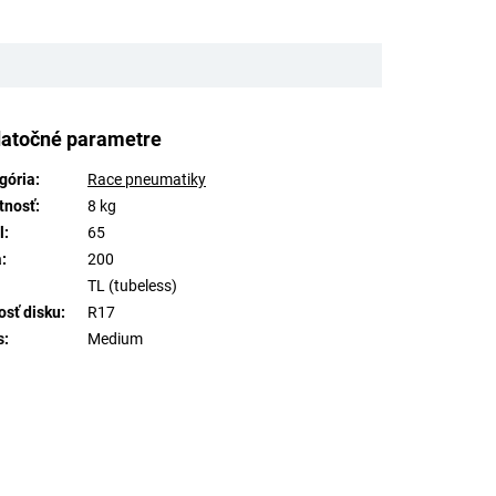
atočné parametre
gória
:
Race pneumatiky
tnosť
:
8 kg
l
:
65
a
:
200
TL (tubeless)
osť disku
:
R17
s
:
Medium