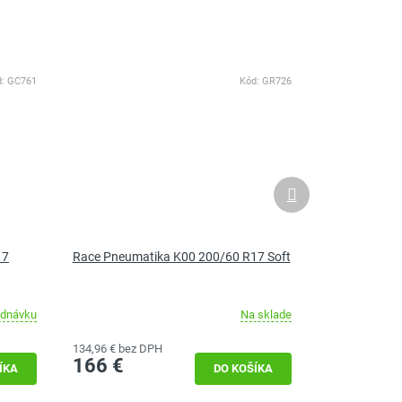
d:
GC761
Kód:
GR726
Ďalší
produkt
17
Race Pneumatika K00 200/60 R17 Soft
ednávku
Na sklade
134,96 € bez DPH
166 €
ÍKA
DO KOŠÍKA