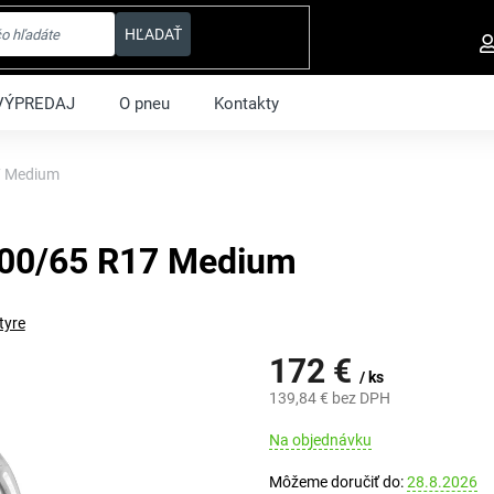
HĽADAŤ
VÝPREDAJ
O pneu
Kontakty
7 Medium
200/65 R17 Medium
tyre
172 €
/ ks
139,84 € bez DPH
Jednotková
Na objednávku
cena:
Môžeme doručiť do:
28.8.2026