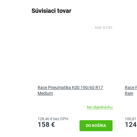
Súvisiaci tovar
Kód:
G1761
Race Pneumatika K00 190/60 R17
Race 
Medium
Rain
Na objednávku
128,46 € bez DPH
100,81
158 €
124
DO KOŠÍKA