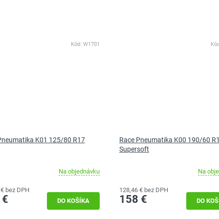
Kód:
W1701
Kó
Pneumatika K01 125/80 R17
Race Pneumatika K00 190/60 R
Supersoft
Na objednávku
Na obj
 € bez DPH
128,46 € bez DPH
 €
158 €
DO KOŠÍKA
DO KOŠ