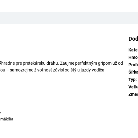
Dod
Kate
Hmo
výhradne pre pretekársku dráhu. Zaujme perfektným gripom už od
Profi
ťou – samozrejme životnosť závisí od štýlu jazdy vodiča.
Šírk
Typ
:
Veľk
Zme
r
a mäkšia