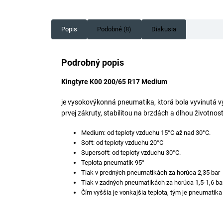
Popis
Podobné (8)
Diskusia
Podrobný popis
Kingtyre K00 200/65 R17 Medium
je vysokovýkonná pneumatika, ktorá bola vyvinutá 
prvej zákruty, stabilitou na brzdách a dlhou životnos
Medium: od teploty vzduchu 15°C až nad 30°C.
Soft: od teploty vzduchu 20°C
Supersoft: od teploty vzduchu 30°C.
Teplota pneumatík 95°
Tlak v predných pneumatikách za horúca 2,35 bar
Tlak v zadných pneumatikách za horúca 1,5-1,6 ba
Čím vyššia je vonkajšia teplota, tým je pneumatik