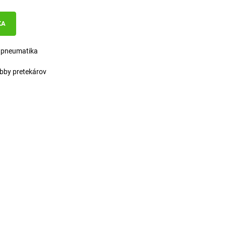
KA
 pneumatika
obby pretekárov