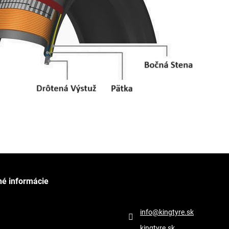
né informácie
Kontakt
info
@
kingtyre.sk
kingtyre.sk