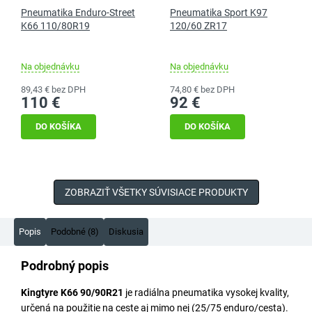
Pneumatika Enduro-Street
Pneumatika Sport K97
K66 110/80R19
120/60 ZR17
Na objednávku
Na objednávku
89,43 € bez DPH
74,80 € bez DPH
110 €
92 €
DO KOŠÍKA
DO KOŠÍKA
ZOBRAZIŤ VŠETKY SÚVISIACE PRODUKTY
Popis
Podobné (8)
Diskusia
Podrobný popis
Kingtyre K66 90/90R21
je radiálna pneumatika vysokej kvality,
určená na použitie na ceste aj mimo nej (25/75 enduro/cesta).