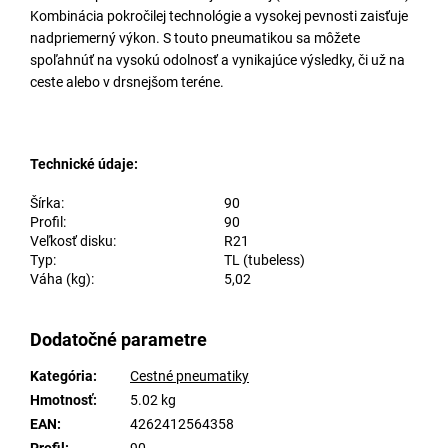
Kombinácia pokročilej technológie a vysokej pevnosti zaisťuje
nadpriemerný výkon. S touto pneumatikou sa môžete
spoľahnúť na vysokú odolnosť a vynikajúce výsledky, či už na
ceste alebo v drsnejšom teréne.
Technické údaje:
Šírka:
90
Profil:
90
Veľkosť disku:
R21
Typ:
TL (tubeless)
Váha (kg):
5,02
Dodatočné parametre
Kategória
:
Cestné pneumatiky
Hmotnosť
:
5.02 kg
EAN
:
4262412564358