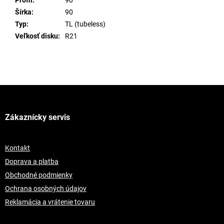
Profil
:
90
Šírka
:
90
Typ
:
TL (tubeless)
Veľkosť disku
:
R21
Z
á
p
Zákaznícky servis
ä
t
i
Kontakt
e
Doprava a platba
Obchodné podmienky
Ochrana osobných údajov
Reklamácia a vrátenie tovaru