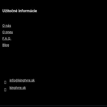
Užitočné informácie
O nás
O pneu
F.A.Q.
Blog
Kontakt
info
@
kingtyre.sk
kingtyre.sk