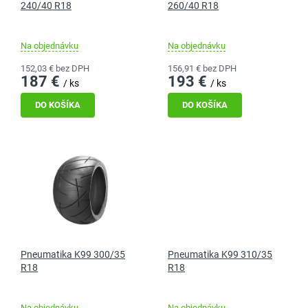
240/40 R18
260/40 R18
u
t
k
o
t
v
Na objednávku
Na objednávku
o
152,03 € bez DPH
156,91 € bez DPH
v
187 €
193 €
/ ks
/ ks
DO KOŠÍKA
DO KOŠÍKA
Pneumatika K99 300/35
Pneumatika K99 310/35
R18
R18
Na objednávku
Na objednávku