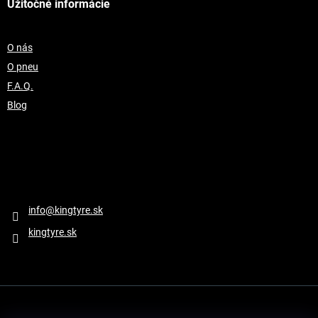
Užitočné informácie
O nás
O pneu
F.A.Q.
Blog
Kontakt
info
@
kingtyre.sk
kingtyre.sk